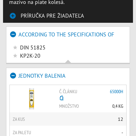
mazivo na piate kolesá.
PRÍRUČKA PRE ŽIADATEĽA
ACCORDING TO THE SPECIFICATIONS OF
DIN 51825
KP2K-20
JEDNOTKY BALENIA
Č. ČLÁNKU
65000H
MNOŽSTVO
0,4 KG
ZA KUS
12
ZA PALETU
-