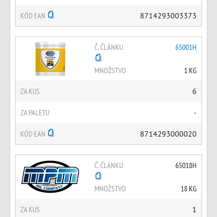
KÓD EAN
8714293003373
Č. ČLÁNKU
65001H
MNOŽSTVO
1 KG
ZA KUS
6
ZA PALETU
-
KÓD EAN
8714293000020
Č. ČLÁNKU
65018H
MNOŽSTVO
18 KG
ZA KUS
1