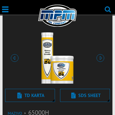
Prechádzajúci
Ďalšie
TD KARTA
SDS SHEET
65000H
MAZIVO