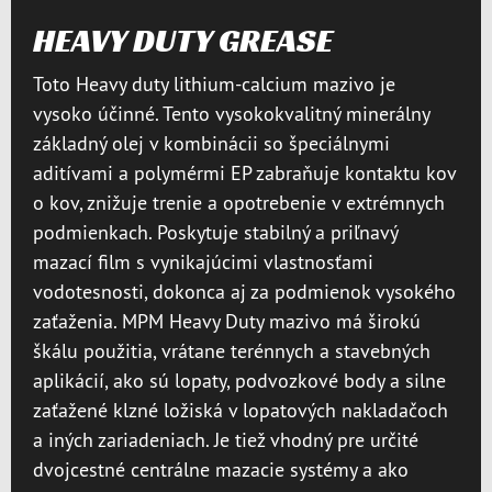
HEAVY DUTY GREASE
Toto Heavy duty lithium-calcium mazivo je
vysoko účinné. Tento vysokokvalitný minerálny
základný olej v kombinácii so špeciálnymi
aditívami a polymérmi EP zabraňuje kontaktu kov
o kov, znižuje trenie a opotrebenie v extrémnych
podmienkach. Poskytuje stabilný a priľnavý
mazací film s vynikajúcimi vlastnosťami
vodotesnosti, dokonca aj za podmienok vysokého
zaťaženia. MPM Heavy Duty mazivo má širokú
škálu použitia, vrátane terénnych a stavebných
aplikácií, ako sú lopaty, podvozkové body a silne
zaťažené klzné ložiská v lopatových nakladačoch
a iných zariadeniach. Je tiež vhodný pre určité
dvojcestné centrálne mazacie systémy a ako