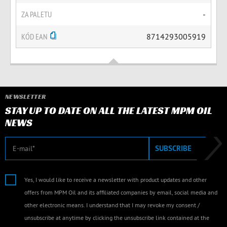
ZA PALETU
-
KÓD EAN
8714293005919
NEWSLETTER
STAY UP TO DATE ON ALL THE LATEST MPM OIL
NEWS
E-mail
SUBSCRIBE
Yes, I would like to receive a newsletter with product updates and other
offers from MPM Oil and its affiliated companies by email, social media and
other electronic means. I understand that I may revoke my consent /
unsubscribe at anytime by clicking the unsubscribe link contained at the