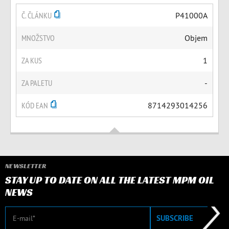
Č. ČLÁNKU
P41000A
MNOŽSTVO
Objem
ZA KUS
1
ZA PALETU
-
KÓD EAN
8714293014256
NEWSLETTER
STAY UP TO DATE ON ALL THE LATEST MPM OIL
NEWS
E-mail
SUBSCRIBE