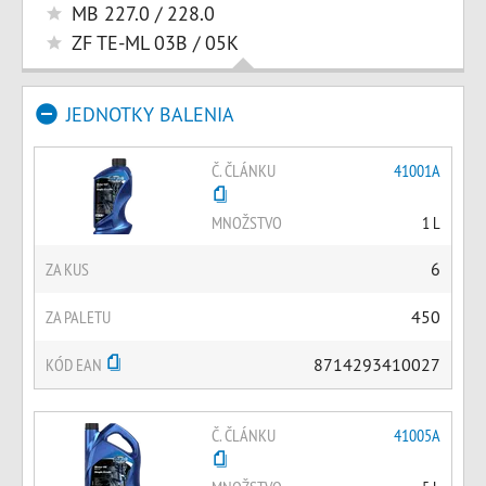
MB 227.0 / 228.0
ZF TE-ML 03B / 05K
JEDNOTKY BALENIA
Č. ČLÁNKU
41001A
MNOŽSTVO
1 L
ZA KUS
6
ZA PALETU
450
KÓD EAN
8714293410027
Č. ČLÁNKU
41005A