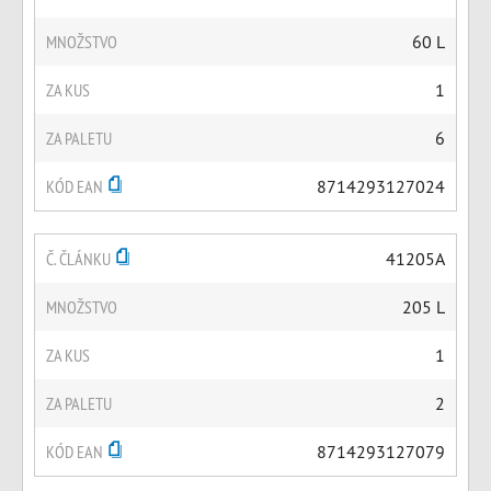
MNOŽSTVO
60 L
ZA KUS
1
ZA PALETU
6
KÓD EAN
8714293127024
Č. ČLÁNKU
41205A
MNOŽSTVO
205 L
ZA KUS
1
ZA PALETU
2
KÓD EAN
8714293127079