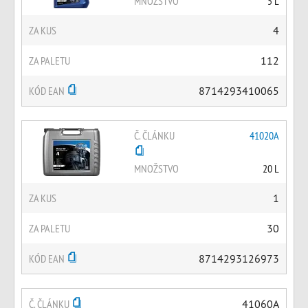
MNOŽSTVO
5 L
ZA KUS
4
ZA PALETU
112
KÓD EAN
8714293410065
Č. ČLÁNKU
41020A
MNOŽSTVO
20 L
ZA KUS
1
ZA PALETU
30
KÓD EAN
8714293126973
Č. ČLÁNKU
41060A